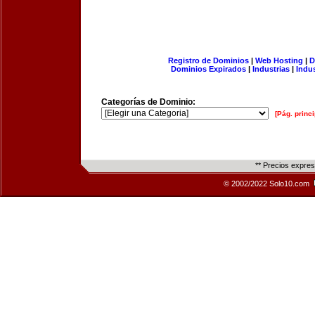
Registro de Dominios
|
Web Hosting
|
D
Dominios Expirados
|
Industrias
|
Indu
Categorías de Dominio:
[Pág. princi
** Precios expre
© 2002/2022 Solo10.com