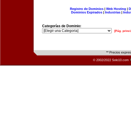
Registro de Dominios
|
Web Hosting
|
D
Dominios Expirados
|
Industrias
|
Indu
Categorías de Dominio:
[Pág. princi
** Precios expre
© 2002/2022 Solo10.com