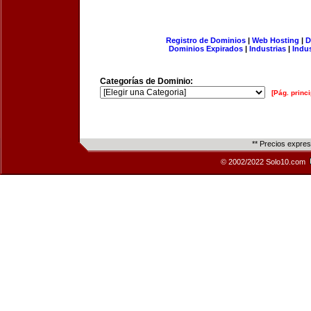
Registro de Dominios
|
Web Hosting
|
D
Dominios Expirados
|
Industrias
|
Indu
Categorías de Dominio:
[Pág. princi
** Precios expre
© 2002/2022 Solo10.com