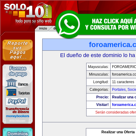
foroamerica.
El dueño de este dominio lo ha
Mayusculas:
FOROAMERI
Minusculas:
foroamerica.c
Longitud:
11 caracteres
Categorias:
Portales
,
Soci
Precio:
Realizar una o
Visitar!
foroamerica.
Serán consideradas ofer
Realizar una Oferta