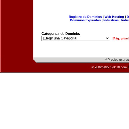
Registro de Dominios
|
Web Hosting
|
D
Dominios Expirados
|
Industrias
|
Indu
Categorías de Dominio:
[Pág. princi
** Precios expre
© 2002/2022 Solo10.com