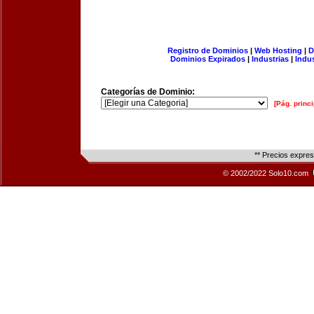
Registro de Dominios
|
Web Hosting
|
D
Dominios Expirados
|
Industrias
|
Indu
Categorías de Dominio:
[Pág. princi
** Precios expre
© 2002/2022 Solo10.com