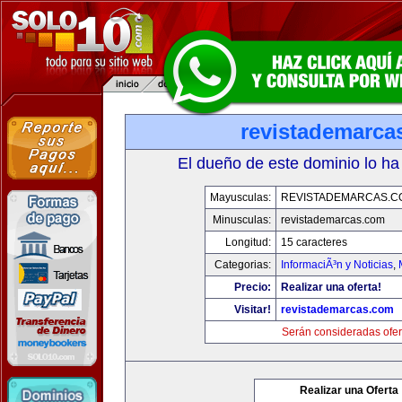
revistademarca
El dueño de este dominio lo ha
Mayusculas:
REVISTADEMARCAS.C
Minusculas:
revistademarcas.com
Longitud:
15 caracteres
Categorias:
InformaciÃ³n y Noticias
,
Precio:
Realizar una oferta!
Visitar!
revistademarcas.com
Serán consideradas ofer
Realizar una Oferta