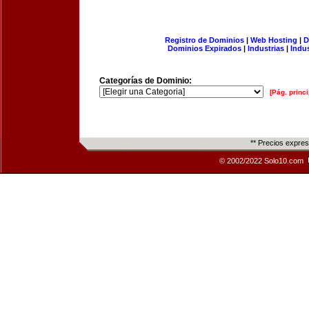
Registro de Dominios
|
Web Hosting
|
D
Dominios Expirados
|
Industrias
|
Indu
Categorías de Dominio:
[Pág. princi
** Precios expre
© 2002/2022 Solo10.com