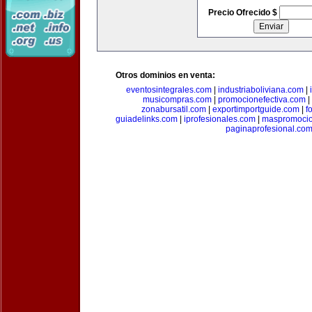
Precio Ofrecido $
Otros dominios en venta:
eventosintegrales.com
|
industriaboliviana.com
|
musicompras.com
|
promocionefectiva.com
|
zonabursatil.com
|
exportimportguide.com
|
f
guiadelinks.com
|
iprofesionales.com
|
maspromoci
paginaprofesional.co