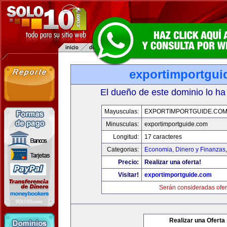
exportimportgui
El dueño de este dominio lo ha
Mayusculas:
EXPORTIMPORTGUIDE.CO
Minusculas:
exportimportguide.com
Longitud:
17 caracteres
Categorias:
Economia, Dinero y Finanzas
Precio:
Realizar una oferta!
Visitar!
exportimportguide.com
Serán consideradas ofer
Realizar una Oferta