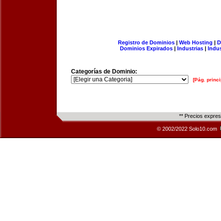
Registro de Dominios
|
Web Hosting
|
D
Dominios Expirados
|
Industrias
|
Indu
Categorías de Dominio:
[Pág. princi
** Precios expre
© 2002/2022 Solo10.com