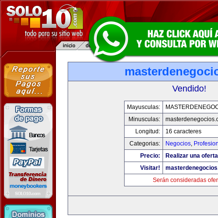
masterdenegoci
Vendido!
Mayusculas:
MASTERDENEGOC
Minusculas:
masterdenegocios.
Longitud:
16 caracteres
Categorias:
Negocios
,
Profesio
Precio:
Realizar una oferta
Visitar!
masterdenegocios
Serán consideradas ofer