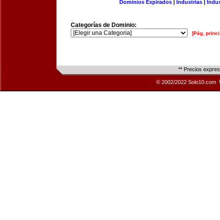
Dominios Expirados
|
Industrias
|
Indu
Categorías de Dominio:
[Pág. princi
** Precios expre
© 2002/2022 Solo10.com