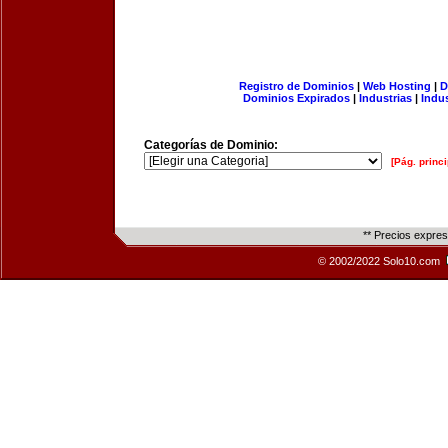
Registro de Dominios
|
Web Hosting
|
D
Dominios Expirados
|
Industrias
|
Indu
Categorías de Dominio:
[Pág. princi
** Precios expre
© 2002/2022 Solo10.com