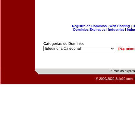
Registro de Dominios
|
Web Hosting
|
D
Dominios Expirados
|
Industrias
|
Indu
Categorías de Dominio:
[Pág. princi
** Precios expre
© 2002/2022 Solo10.com