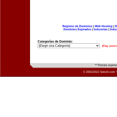
Registro de Dominios
|
Web Hosting
|
D
Dominios Expirados
|
Industrias
|
Indu
Categorías de Dominio:
[Pág. princi
** Precios expre
© 2002/2022 Solo10.com