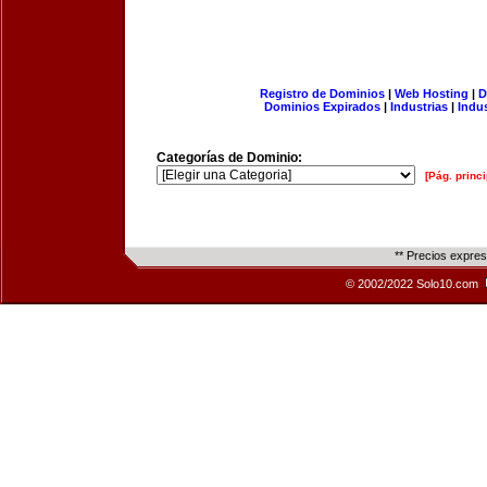
Registro de Dominios
|
Web Hosting
|
D
Dominios Expirados
|
Industrias
|
Indu
Categorías de Dominio:
[Pág. princi
** Precios expre
© 2002/2022 Solo10.com