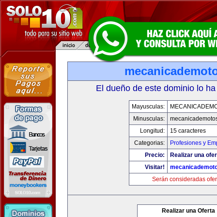
mecanicademot
El dueño de este dominio lo ha
Mayusculas:
MECANICADEM
Minusculas:
mecanicademoto
Longitud:
15 caracteres
Categorias:
Profesiones y Em
Precio:
Realizar una ofer
Visitar!
mecanicademot
Serán consideradas ofer
Realizar una Oferta