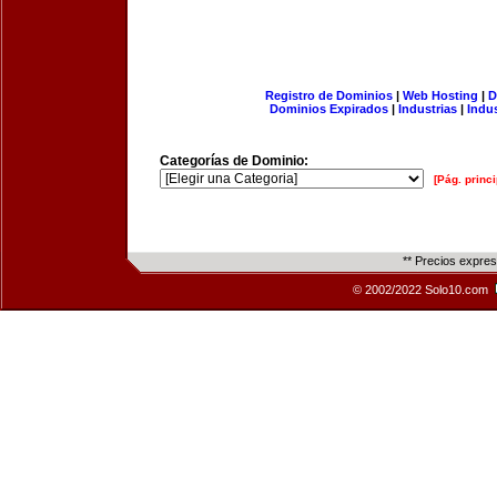
Registro de Dominios
|
Web Hosting
|
D
Dominios Expirados
|
Industrias
|
Indu
Categorías de Dominio:
[Pág. princi
** Precios expre
© 2002/2022 Solo10.com