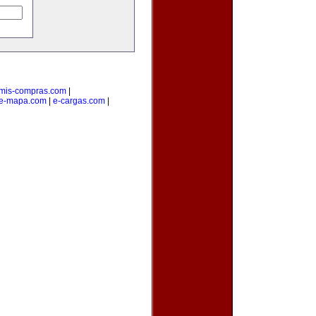
mis-compras.com
|
e-mapa.com
|
e-cargas.com
|