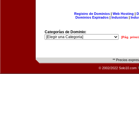
Registro de Dominios
|
Web Hosting
|
D
Dominios Expirados
|
Industrias
|
Indu
Categorías de Dominio:
[Pág. princi
** Precios expre
© 2002/2022 Solo10.com