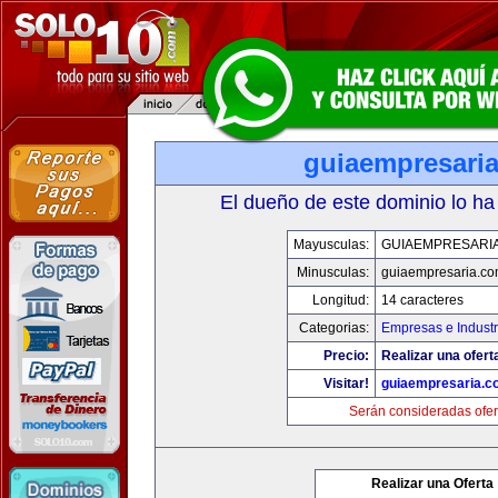
guiaempresari
El dueño de este dominio lo ha
Mayusculas:
GUIAEMPRESARI
Minusculas:
guiaempresaria.c
Longitud:
14 caracteres
Categorias:
Empresas e Industr
Precio:
Realizar una ofert
Visitar!
guiaempresaria.c
Serán consideradas ofer
Realizar una Oferta