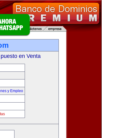
com
 puesto en Venta
ones y Empleo
tas