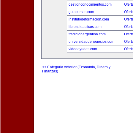
gestionconocimientos.com
Ofert
guiacursos.com
Ofert
institutodeformacion.com
Ofert
librosdidacticos.com
Ofert
tradicionargentina.com
Ofert
universidaddenegocios.com
Ofert
videoayudas.com
Ofert
<< Categoria Anterior (Economia, Dinero y
Finanzas)