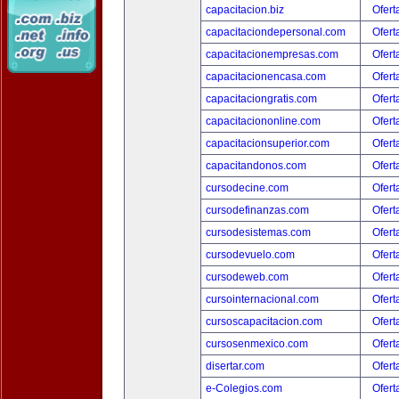
capacitacion.biz
Ofert
capacitaciondepersonal.com
Ofert
capacitacionempresas.com
Ofert
capacitacionencasa.com
Ofert
capacitaciongratis.com
Ofert
capacitaciononline.com
Ofert
capacitacionsuperior.com
Ofert
capacitandonos.com
Ofert
cursodecine.com
Ofert
cursodefinanzas.com
Ofert
cursodesistemas.com
Ofert
cursodevuelo.com
Ofert
cursodeweb.com
Ofert
cursointernacional.com
Ofert
cursoscapacitacion.com
Ofert
cursosenmexico.com
Ofert
disertar.com
Ofert
e-Colegios.com
Ofert