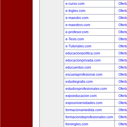
e-curso.com
Ofert
e-Ingles.com
Ofert
e-maestro.com
Ofert
e-maestros.com
Ofert
e-profesor.com
Ofert
e-Tesis.com
Ofert
e-Tutoriales.com
Ofert
educacionpolitica.com
Ofert
educacionprivada.com
Ofert
educuentos.com
Ofert
escuelaprofesional.com
Ofert
estudiegratis.com
Ofert
estudiosprofesionales.com
Ofert
expoeducacion.com
Ofert
expouniversidades.com
Ofert
formacionamedida.com
Ofert
formaciondeprofesionales.com
Ofert
foroingles.com
Ofert