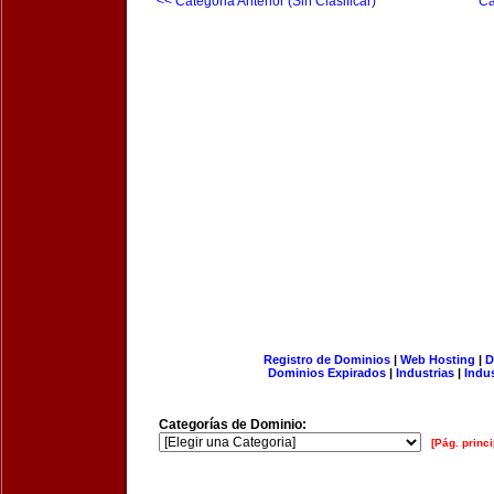
<< Categoria Anterior (Sin Clasificar)
Ca
Registro de Dominios
|
Web Hosting
|
D
Dominios Expirados
|
Industrias
|
Indu
Categorías de Dominio:
[Pág. princi